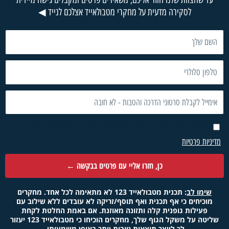
לסקירה מדעית על מחקרי מטבולאייד אצלכם לנייד ◀
מסכים/ה לקבל מידע ופרסומים מ־The123 ומאשר/ת שקראתי והסכמתי
ניות פרטיות
.
כן, חזרו אליי עם פרטים בבקשה ←
שימו לב
: תכנית מטבולאייד 123 לא מתאימה לכל אחד. מחקרים
מוכיחים כי אף תכנית ואף תוסף/זריקה לא עובדים ללא שילוב עם
פעילות גופנית קלה ותזונה מאוזנת. אם באמת החלטת לקחת
שליטה על משקל הגוף שלך, מחקרים הוכיחו כי מטבולאייד 123 יעזור
לך לייצר תוצאות טובות יותר באופן משמעותי.