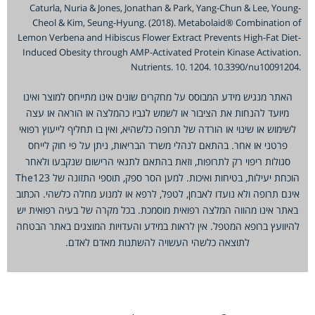
Caturla, Nuria & Jones, Jonathan & Park, Yang-Chun & Lee, Youn
Cheol & Kim, Seung-Hyung. (2018). Metabolaid® Combination 
Lemon Verbena and Hibiscus Flower Extract Prevents High-Fat Die
Induced Obesity through AMP-Activated Protein Kinase Activatio
Nutrients. 10. 1204. 10.3390/nu1009120
האתר מנגיש מידע המבוסס על מחקרים שונים אינו מתייחס למוצר ואינו
מיועד להנחות את הציבור או לשמש לגביו כהמלצה או הוראה או עצה
שימוש או שינוי או הורדה של תרופה כלשהיא, ואין בו תחליף לייעוץ רפואי
פרטני או אחר. בהתאם לנהלי משרד הבריאות, ניתן על פי חוק לייחס
סגולות ריפוי רק לתרופות, וזאת בהתאם לתנאי הרישום שנקבעו ולאחר
הוכחת יעילות, בטיחות ואיכות. למען הסר ספק, תוספי התזונה של The123
נם תרופה ולא נועדו לאבחן, לטפל, לרפא או למנוע מחלה כלשהי. הכתוב
אתר אינו מהווה המלצה רפואית מוסמכת. בכל מקרה של בעיה רפואית יש
יוועץ ברופא המטפל. אין לראות במידע והעדויות המוצגים באתר הבטחה
לתוצאה כלשהי העשויה להשתנות מאדם לאדם.