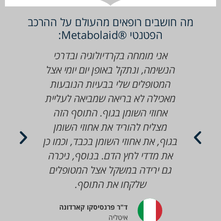
מה חושבים רופאים מהעולם על ההרכב
הפטנטי ®Metabolaid:
אני מומחה בקרדיולוגיה ובדרכי
עובד היטב ע
הנשימה, ונתקל באופן יום יומי אצל
הרעב והשובע
המטופלים שלי בבעיות הנובעות
האנרגיה של 
מאכילה לא בריאה שמביאה לעליית
ומשתפרות- הם
אחוזי השומן בגוף. התוסף הזה
יותר קל לה
מצליח להוריד את אחוזי השומן
מס
בגוף, את אחוזי השומן בכבד, וכמו כן
את מדדי לחץ הדם. בנוסף, ניכרה
גם ירידה במשקל אצל המטופלים
שלקחו את התוסף.
ד"ר פרנסיסקו קארדונה
איטליה