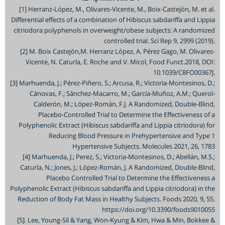
[1] Herranz-López, M., Olivares-Vicente, M., Boix-Castejón, M. et a
Differential effects of a combination of Hibiscus sabdariffa and Lipp
citriodora polyphenols in overweight/obese subjects: A randomiz
controlled trial. Sci Rep 9, 2999 (2019
[2] M. Boix Castejón,M. Herranz López, A. Pérez Gago, M. Olivare
Vicente, N. Caturla, E. Roche and V. Micol, Food Funct.2018, DO
10.1039/C8FO00367
[3] Marhuenda, J.; Pérez-Piñero, S.; Arcusa, R.; Victoria-Montesinos, D
Cánovas, F.; Sánchez-Macarro, M.; García-Muñoz, A.M.; Quero
Calderón, M.; López-Román, F.J. A Randomized, Double-Blin
Placebo-Controlled Trial to Determine the Effectiveness of
Polyphenolic Extract (Hibiscus sabdariffa and Lippia citriodora) f
Reducing Blood Pressure in Prehypertensive and Type
Hypertensive Subjects. Molecules 2021, 26, 17
[4] Marhuenda, J.; Perez, S.; Victoria-Montesinos, D.; Abellán, M.S
Caturla, N.; Jones, J.; López-Román, J. A Randomized, Double-Blin
Placebo Controlled Trial to Determine the Effectiveness
Polyphenolic Extract (Hibiscus sabdariffa and Lippia citriodora) in t
Reduction of Body Fat Mass in Healthy Subjects. Foods 2020, 9, 5
https://doi.org/10.3390/foods90100
[5]. Lee, Young-Sil & Yang, Won-Kyung & Kim, Hwa & Min, Bokkee